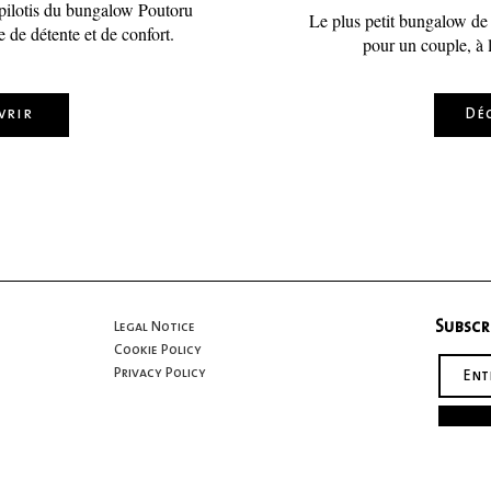
 pilotis du bungalow Poutoru
Le plus petit bungalow de 
 de détente et de confort.
pour un couple, à l
vrir
Dé
Subscr
Legal Notice
Cookie Policy
Privacy Policy