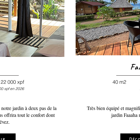
Fa
22 000 xpf
40 m2
00
xpf en 2026
notre jardin à deux pas de la
Très bien équipé et magni
s offrira tout le confort dont
jardin Faaaha 
êvez.
ir
Déc