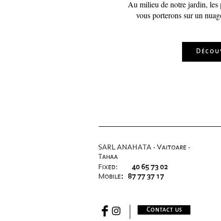
Au milieu de notre jardin, les
vous porterons sur un nuage
Décou
SARL ANAHATA - V
aitoare -
Tahaa
Fixed:
40 65 73 02
Mobile
:
87 77 37 17
Contact us