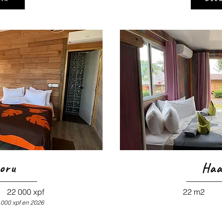
oru
Haa
22 000 xpf
22
m2
 000
xpf en 2026